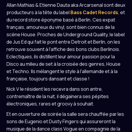
Allan Mathias & Etienne Dauta aka Arcarsenal sont deux
producteurs à la tête du label
Bass Cadet Records
, et
du record store éponyme basé à Berlin. Ces expat
français, amoureux du vinyl, sont bien connus de la
scène House. Proches de Underground Quality, le label
de Jus Ed qui fait le pont entre Detroit et Berlin, on les
retrouve souvent à l'affiche des bons clubs Berlinois.
Eclectiques, ils distillent leur amour passion pour la
Disco au milieu de set à la croisée des genres, House
et Techno. Ils mélangent le style à l'allemande et à la
française, toujours dansant et classe !
Nick V le résident les recevra dans son antre,
contremaître de la nuit, il dégainera ses pépites
électroniques, rares et groovy à souhait.
Et en ouverture de soirée la salle sera chauffée par les
sons de Eugenio et Dusty Fingers qui assureront la
musique de la dance class Vogue en compagnie de la