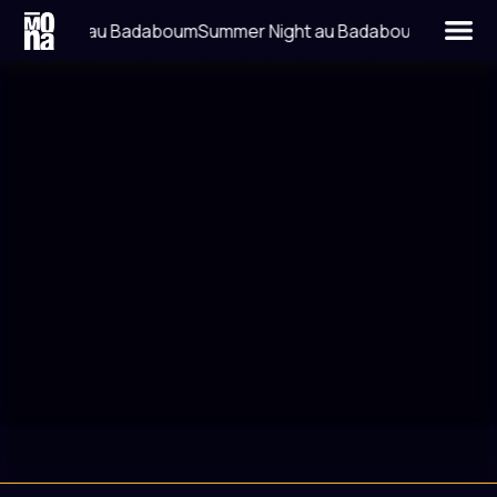
mer Night au Badaboum
Summer Night au Badaboum
LIEU
DATE
LA JAVA
16 MAI 2015