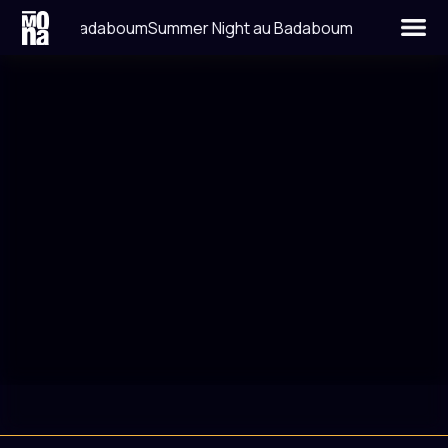
Night au Badaboum
Summer Night au Badaboum
LIEU
DATE
LA BELLEVILLOISE
30 MAI 2015
RESIDENT ADVISOR
FACEBOOK