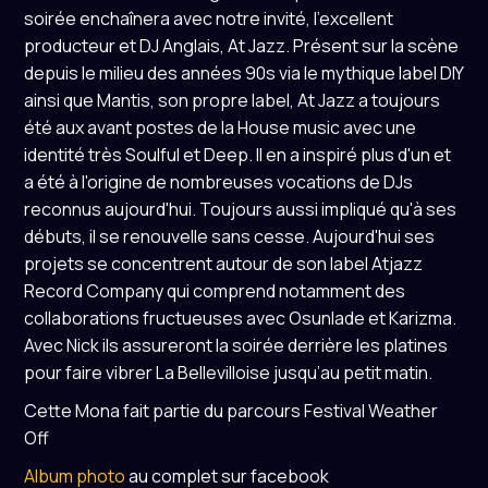
soirée enchaînera avec notre invité, l’excellent
producteur et DJ Anglais, At Jazz. Présent sur la scène
depuis le milieu des années 90s via le mythique label DIY
ainsi que Mantis, son propre label, At Jazz a toujours
été aux avant postes de la House music avec une
identité très Soulful et Deep. Il en a inspiré plus d'un et
a été à l'origine de nombreuses vocations de DJs
reconnus aujourd'hui. Toujours aussi impliqué qu'à ses
débuts, il se renouvelle sans cesse. Aujourd'hui ses
projets se concentrent autour de son label Atjazz
Record Company qui comprend notamment des
collaborations fructueuses avec Osunlade et Karizma.
Avec Nick ils assureront la soirée derrière les platines
pour faire vibrer La Bellevilloise jusqu’au petit matin.
Cette Mona fait partie du parcours Festival Weather
Off
Album photo
au complet sur facebook