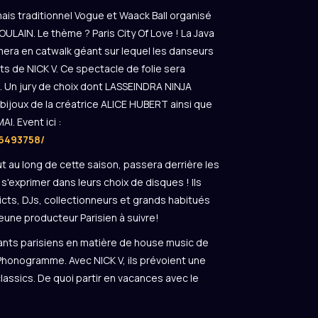
s traditionnel Vogue et Waack Ball organisé
LAIN. Le thème ? Paris City Of Love ! La Java
rmera en catwalk géant sur lequel les danseurs
ts de NICK V. Ce spectacle de folie sera
. Un jury de choix dont LASSEINDRA NINJA
bijoux de la créatrice ALICE HUBERT ainsi que
I. Event ici :
6493758/
t au long de cette saison, passera derrière les
s'exprimer dans leurs choix de disques ! Ils
icts, DJs, collectionneurs et grands habitués
eune producteur Parisien à suivre!
tants parisiens en matière de house music de
Phonogramme. Avec NICK V, ils prévoient une
classics. De quoi partir en vacances avec le