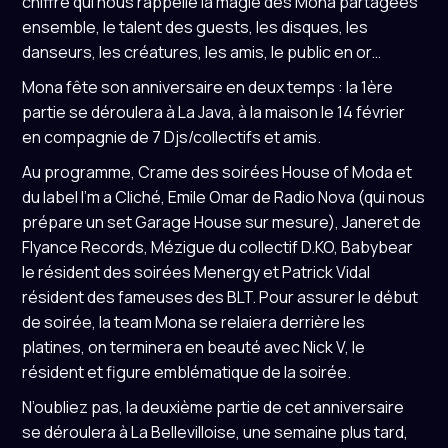
chiffre qui nous rappelle la magie des Mona partagées
ensemble, le talent des guests, les disques, les
danseurs, les créatures, les amis, le public en or…
Mona fête son anniversaire en deux temps : la 1ère
partie se déroulera à La Java, à la maison le 14 février
en compagnie de 7 Djs/collectifs et amis.
Au programme, Crame des soirées House of Moda et
du label I’m a Cliché, Emile Omar de Radio Nova (qui nous
prépare un set Garage House sur mesure), Janeret de
Flyance Records, Mézigue du collectif D.KO, Babybear
le résident des soirées Menergy et Patrick Vidal
résident des fameuses des BLT. Pour assurer le début
de soirée, la team Mona se relaiera derrière les
platines, on terminera en beauté avec Nick V, le
résident et figure emblématique de la soirée.
N’oubliez pas, la deuxième partie de cet anniversaire
se déroulera à La Bellevilloise, une semaine plus tard,