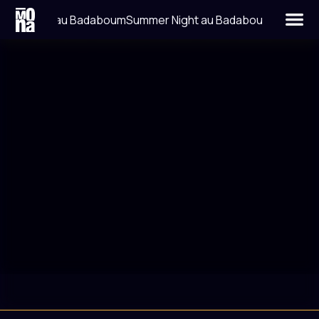
mer Night au Badaboum
Summer Night au Badaboum
LIEU
DATE
LA JAVA
14 FÉVRIER 2015