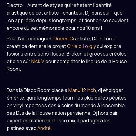
Electro... Autant de styles qui reflètent l’identité
artistique de cet artiste - chanteur, Dj, danseur - que
l’on apprécie depuis longtemps, et dont on se souvient
encore du set mémorable pour nos 10 ans !
Pour l’accompagner,
Queen Ci
artiste, DJ et force
créatrice derrière le projet
C.r.e.o.l.o.g.y
qui explore
fusions entre sons House, Broken et grooves créoles,
et bien sûr
Nick V
pour compléter le line up de la House
Room.
Dans la Disco Room place à
Manu 12 inch
, dj et digger
émérite, qui a longtemps fourni les plus belles pépites
en vinyl importées des 4 coins du monde à l’ensemble
des DJs de la House nation parisienne. Dj hors pair,
expert en matière de Disco mix, il partagera les
platines avec
André
.