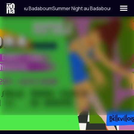
er Night au Badaboum
Summer Night au Badaboum
LIEU
DATE
LA BELLEVILLOISE
8 FÉVRIER 2025
RESIDENT ADVISOR
FACEBOOK