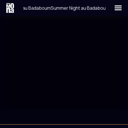
mer Night au Badaboum
Summer Night au Badaboum
LIEU
DATE
LA BELLEVILLOISE
10 DÉCEMBRE 2022