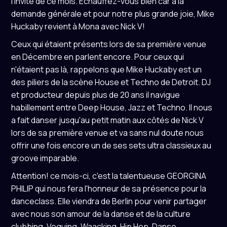
l'invité de ce mois. Echauffez-vous bien car à la
demande générale et pour notre plus grande joie, Mike
Huckaby revient à Mona avec Nick V!
Ceux qui étaient présents lors de sa première venue
en Décembre en parlent encore. Pour ceux qui
n'étaient pas là, rappelons que Mike Huckaby est un
des piliers de la scène House et Techno de Detroit. DJ
et producteur depuis plus de 20 ans il navigue
habillement entre Deep House, Jazz et Techno. Il nous
a fait danser jusqu'au petit matin aux côtés de Nick V
lors de sa première venue et va sans nul doute nous
offrir une fois encore un de ses sets ultra classieux au
groove imparable.
Attention! ce mois-ci, c'est la talentueuse GEORGINA
PHILIP qui nous fera l'honneur de sa présence pour la
danceclass. Elle viendra de Berlin pour venir partager
avec nous son amour de la danse et de la culture
clubbing. Voguing, Waacking, Hip Hop, Danse