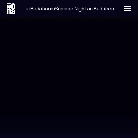
mer Night au Badaboum
Summer Night au Badaboum
LIEU
DATE
LA JAVA
18 MAI 2013