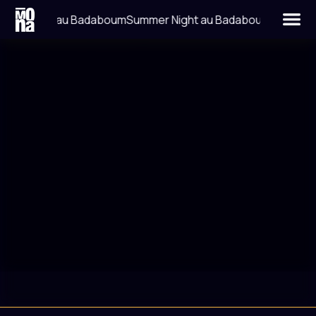
mer Night au Badaboum
Summer Night au Badaboum
LIEU
DATE
LA BELLEVILLOISE
9 MARS 2024