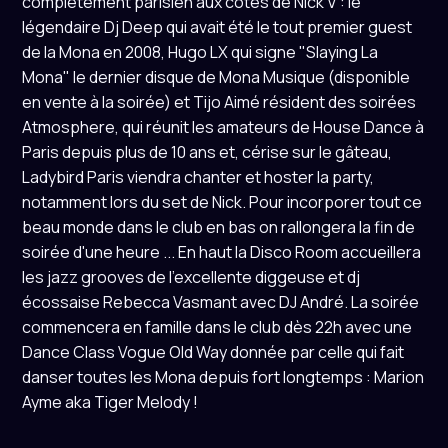
complètement parisien aux côtés de Nick V : le
légendaire Dj Deep qui avait été le tout premier guest
de la Mona en 2008, Hugo LX qui signe "Slaying La
Mona" le dernier disque de Mona Musique (disponible
en vente à la soirée) et Tijo Aimé résident des soirées
Atmosphere, qui réunit les amateurs de House Dance à
Paris depuis plus de 10 ans et, cérise sur le gâteau,
Ladybird Paris viendra chanter et hoster la party,
notamment lors du set de Nick. Pour incorporer tout ce
beau monde dans le club en bas on rallongera la fin de
soirée d'une heure ... En haut la Disco Room accueillera
les jazz grooves de l'excellente diggeuse et dj
écossaise Rebecca Vasmant avec DJ André. La soirée
commencera en famille dans le club dès 22h avec une
Dance Class Vogue Old Way donnée par celle qui fait
danser toutes les Mona depuis fort longtemps : Marion
Ayme aka Tiger Melody !