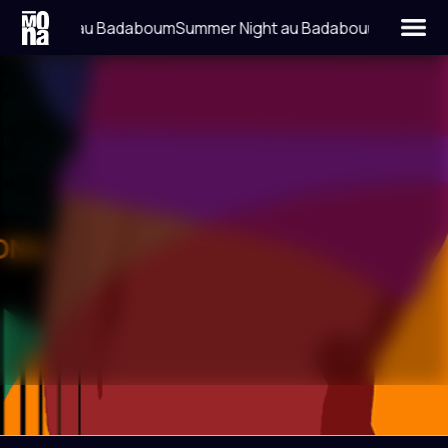
mer Night au Badaboum
Summer Night au Badaboum
LIEU
DATE
LA BELLEVILLOISE
9 FÉVRIER 2019