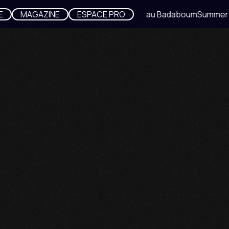
E
MAGAZINE
ESPACE PRO
Summer Night au Badaboum
Summer N
No items found.