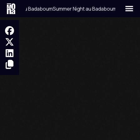
er Night au Badaboum
Summer Night au Badaboum
FRANCK ROGER
HOUSE
DEEP HOUSE