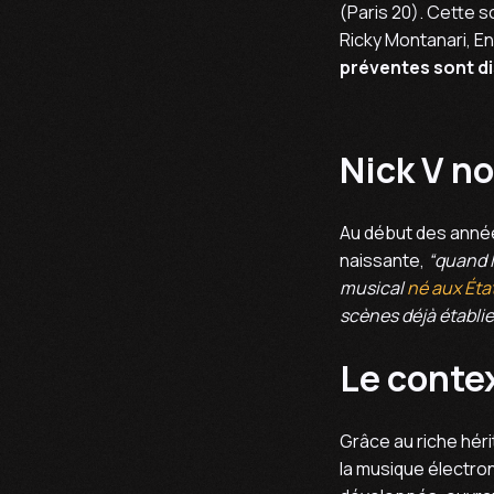
(Paris 20). Cette s
Ricky Montanari, En
préventes sont dis
Nick V no
Au début des années 
naissante,
“quand l
musical
né aux Éta
scènes déjà établie
Le conte
Grâce au riche héri
la musique électron