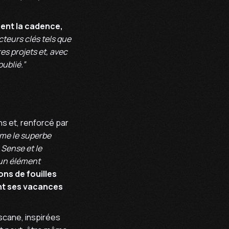
sent la cadence,
teurs clés tels que
es projets et, avec
ublié.”
ns et, renforcé par
mme le superbe
Sense et le
 un élément
ons de fouilles
nt ses vacances
scane, inspirées