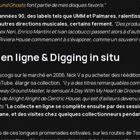
ound Ghosts
font partie de mes disques favoris.”
s années 90, des labels tels que UMM et Palmares, ralentis
autres directions musicales, certains ferment.
“Des produc
ex Neri, Enrico Mantini et Ivan Iacobucci passent alors à d’autr
e Riviera House commencent à s’évaporer, comme un souvenir o
en ligne & Digging in situ
iscogs sur le marché en 2006, Nick V a pu acheter des rééditio
ube, élargir sa collection,
“il y a des titres remarquables co
y Ground Master, le sensuel A Day With My Heart de Groove 
e Alright Alright de Centric House, qui est d’ailleurs devenu
s.”
La collecte en ligne se complète ensuite par des sessi
ane, et des visites chez quelques collectionneurs penda
s de ces longues promenades estivales, sur les routes de To