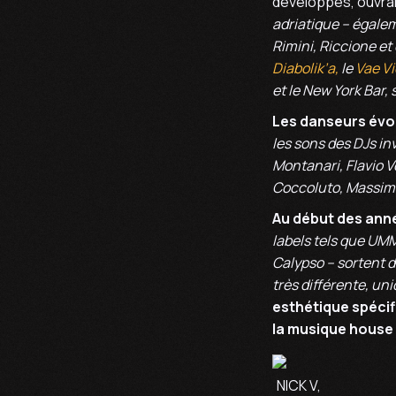
développés, ouvrant
adriatique – égalem
Rimini, Riccione et 
Diabolik’a,
le
Vae Vi
et le New York Bar,
Les danseurs évol
les sons des DJs in
Montanari, Flavio V
Coccoluto, Massimo 
Au début des anné
labels tels que UMM
Calypso – sortent d
très différente, uni
esthétique spécifi
la musique house 
NICK V,