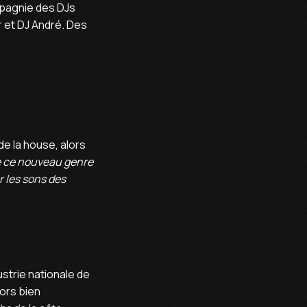
ompagnie des DJs
r et DJ André. Des
de la house, alors
de ce nouveau genre
ur les sons des
ustrie nationale de
lors bien