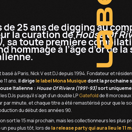
label
s de 25 ans de digging au com
ur la curation de
House Of Riv
)
, sa toute première compilati
nd hommage à l’âge d’or de la
alienne.
 basé à Paris, Nick V est DJ depuis 1994. Fondateur et réside
e 11 ans,
il dirige
le label Mona Musique
dont la prochaine 
ouse Italienne :
House Of Riviera (1991-93)
sort uniquem
 les DJs puisqu’il s’agit d’un double LP
Gatefold
de 8 morceaux (
r par minute, et chaque titre a été remastérisé pour que le son 
oduction du début des années 90.
on sort le 15 mai prochain, mais les collectionneurs les plus 
un peu plus tôt, lors de
la release party qui aura lieu le 11 