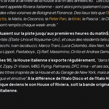
 la voie à l’arrivée de la house à la fin des années 80.
“Les clu
ent appelée Riviera italienne – sont alors principalement co
des villes voisines de Bologne et Florence. Des lieux tels que l’
ctis
, le Matis, le Cocorico, le
Peter Pan
, le
Kinki,
le Pascia ‘, le C
 sont remplis chaque week-ends.”
uaient sur la piste jusqu’aux premières heures du matin$
vités (États-Unis et Royaume-Uni), et ceux des résidents tels 
ecchi, Ivan Iacobucci, Marco Trani, Luca Colombo, Alex Neri, 
Lippoli, Pastaboys , Dj Ralf, Massimino, Cirillo et Andrea Gemo
es 90, la House italienne s’exporte régulièrement,
“dans 
, Zippy, D-Vision, MBG, Flying, Palmares, DFC, Irma – et ses so
es titres inspirés de la House et du Garage de New York, mais
que et émotive”.
A la différence de l’Italo Disco et de l’Italo
que deviens le son House of Riviera, soit la bande original
italienne.