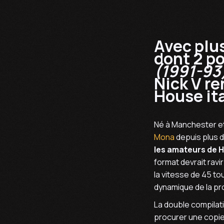
Avec plu
dont 2 po
(1991-93
Nick V re
House it
Né à Manchester et
Mona
depuis plus d
les amateurs de H
format devrait ravir
la vitesse de 45 tou
dynamique de la pr
La double compilati
procurer une copie 