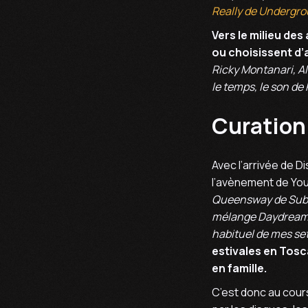
Really de Undergr
Vers le milieu de
ou choisissent d’
Ricky Montanari, Al
le temps, le son d
Curation 
Avec l’arrivée de D
l’avènement de YouT
Queensway de Subwa
mélange Daydream d
habituel de mes set
estivales en Tosc
en famille.
C’est donc au cour