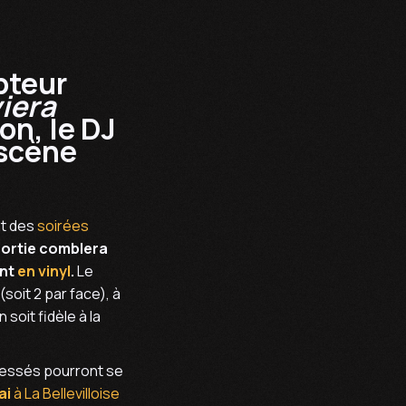
pteur
iera
on, le DJ
 scène
nt des
soirées
sortie comblera
ent
en vinyl
.
Le
soit 2 par face), à
soit fidèle à la
pressés pourront se
mai
à La Bellevilloise