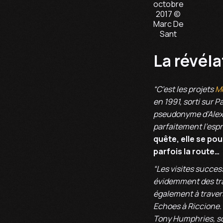
octobre
2017 ©
Marc De
Sant
La révéla
“C’est les projets
Mo
en 1991, sorti sur 
pseudonyme d’Alex L
parfaitement l’esprit
quête, elle se pou
parfois la route…
“Les visites success
évidemment des tra
également à travers
Echoes à Riccione
Tony Humphries, so