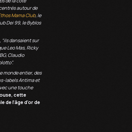
bs de la côte
ncentrés autour de
Ethos Mama Club
, le
lub Dei 99, le Byblos
,
“ils dansaient sur
que Leo Mas, Ricky
MBG, Claudio
lotto”.
le monde entier, des
us-labels Antima et
 avec une touche
 House, cette
e de l’âge d’or de