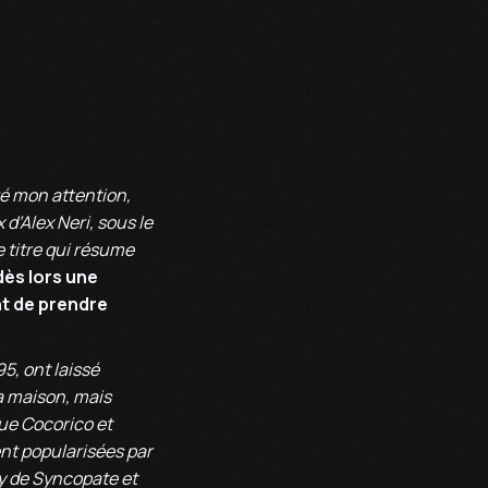
ré mon attention,
d’Alex Neri, sous le
e titre qui résume
dès lors une
nt de prendre
5, ont laissé
a maison, mais
que Cocorico et
nt popularisées par
y de Syncopate et