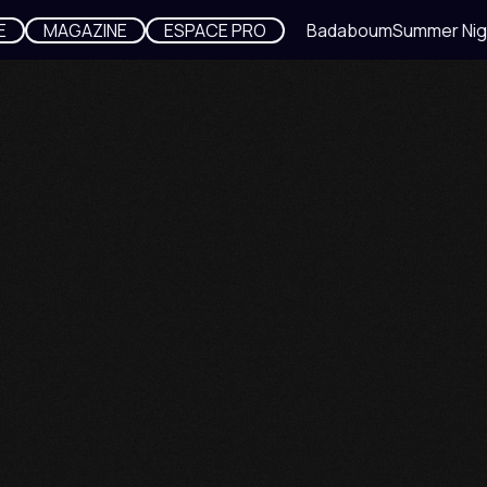
E
MAGAZINE
Summer Night au Badaboum
ESPACE PRO
Summer Night 
DEEP HOUSE
HOUSE
NICK V
ITALO HOUSE