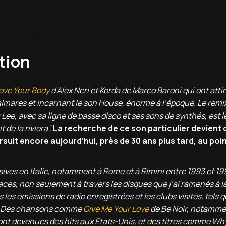
tion
ve Your Body
d’Alex Neri et Korda de Marco Baroni qui ont atti
Palmares et incarnant le son House, énorme à l’époque. Le remix 
ee, avec sa ligne de basse disco et ses sons de synthés, est l
 de la riviera”.
La recherche de ce son particulier devient 
rsuit encore aujourd’hui, près de 30 ans plus tard, au poi
ives en Italie, notamment à Rome et à Rimini entre 1993 et ​​199
ces, non seulement à travers les disques que j’ai ramenés à l
 les émissions de radio enregistrées et les clubs visités, tels 
. Des chansons comme
Give Me Your Love
de Be Noir, notamme
nt devenues des hits aux Etats-Unis, et des titres comme Wh