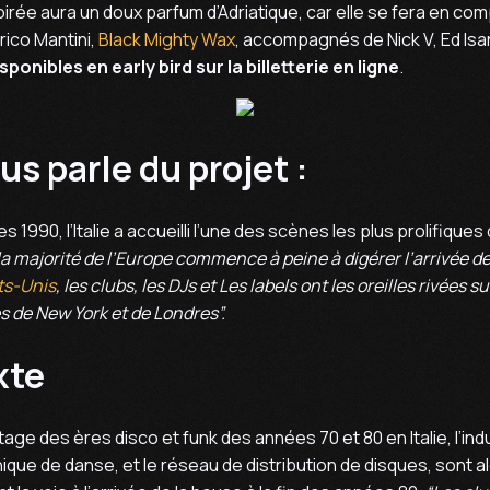
oirée aura un doux parfum d’Adriatique, car elle se fera en c
rico Mantini,
Black Mighty Wax
, accompagnés de Nick V, Ed Isa
ponibles en early bird sur la billetterie en ligne
.
us parle du projet :
1990, l’Italie a accueilli l’une des scènes les plus prolifiques 
a majorité de l’Europe commence à peine à digérer l’arrivée 
ts-Unis
, les clubs, les DJs et Les labels ont les oreilles rivées s
s de New York et de Londres”.
xte
tage des ères disco et funk des années 70 et 80 en Italie, l’ind
ique de danse, et le réseau de distribution de disques, sont a