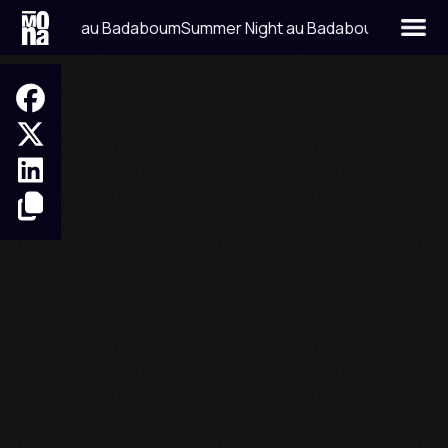
mer Night au Badaboum
Summer Night au Badaboum
No items found.