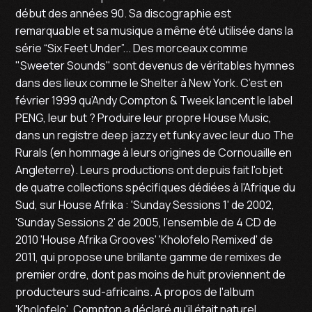
début des années 90. Sa discographie est
remarquable et sa musique a même été utilisée dans la
série “Six Feet Under”... Des morceaux comme
"Sweeter Sounds" sont devenus de véritables hymnes
dans des lieux comme le Shelter à New York. C’est en
février 1999 qu’Andy Compton & Tweek lancent le label
PENG, leur but ? Produire leur propre House Music,
dans un registre deep jazzy et funky avec leur duo The
Rurals (en hommage à leurs origines de Cornouaille en
Angleterre). Leurs productions ont depuis fait l'objet
de quatre collections spécifiques dédiées à l'Afrique du
Sud, sur House Afrika : 'Sunday Sessions 1' de 2002,
'Sunday Sessions 2' de 2005, l'ensemble de 4 CD de
2010 'House Afrika Grooves' 'Kholofelo Remixed' de
2011, qui propose une brillante gamme de remixes de
premier ordre, dont pas moins de huit proviennent de
producteurs sud-africains. A propos de l'album
'Kholofelo', Compton a déclaré qu'il était naturel