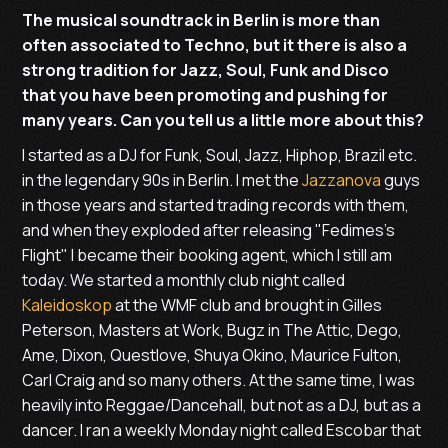
The musical soundtrack in Berlin is more than
often associated to Techno, but it there is also a
strong tradition for Jazz, Soul, Funk and Disco
that you have been promoting and pushing for
many years. Can you tell us a little more about this?
I started as a DJ for Funk, Soul, Jazz, Hiphop, Brazil etc.
in the legendary 90s in Berlin. I met the
Jazzanova
guys
in those years and started trading records with them,
and when they exploded after releasing "Fedimes's
Flight" I became their booking agent, which I still am
today. We started a monthly club night called
Kaleidoskop
at the WMF club and brought in Gilles
Peterson, Masters at Work, Bugz in The Attic, Dego,
Ame, Dixon, Questlove, Shuya Okino, Maurice Fulton,
Carl Craig and so many others. At the same time, I was
heavily into Reggae/Dancehall, but not as a DJ, but as a
dancer. I ran a weekly Monday night called Escobar that