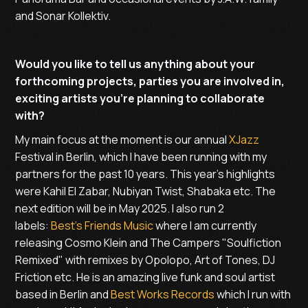
and Sonar Kollektiv.
Would you like to tell us anything about your
forthcoming projects, parties you are involved in,
exciting artists you’re planning to collaborate
with?
My main focus at the moment is our annual
XJazz
Festival in Berlin, which I have been running with my
partners for the past 10 years. This year's highlights
were Kahil El Zabar, Nubiyan Twist, Shabaka etc. The
next edition will be in May 2025. I also run 2
labels:
Best's Friends Music
where I am currently
releasing Cosmo Klein and The Campers "Soulfiction
Remixed" with remixes by Opolopo, Art of Tones, DJ
Friction etc. He is an amazing live funk and soul artist
based in Berlin and
Best Works Records
which I run with