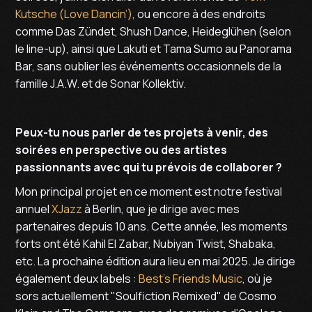
Kutsche (Love Dancin’)
, ou encore à des endroits
comme Das Zündet, Shush Dance, Heideglühen (selon
le line-up), ainsi que Lakuti et Tama Sumo au Panorama
Bar, sans oublier les événements occasionnels de la
famille J.A.W. et de Sonar Kollektiv.
Peux-tu nous parler de tes projets à venir, des
soirées en perspective ou des artistes
passionnants avec qui tu prévois de collaborer ?
Mon principal projet en ce moment est notre festival
annuel
XJazz
à Berlin, que je dirige avec mes
partenaires depuis 10 ans. Cette année, les moments
forts ont été Kahil El Zabar, Nubiyan Twist, Shabaka,
etc. La prochaine édition aura lieu en mai 2025. Je dirige
également deux labels :
Best's Friends Music
, où je
sors actuellement "Soulfiction Remixed" de Cosmo