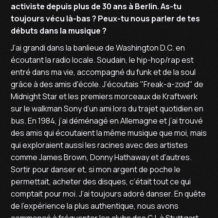
activiste depuis plus de 30 ans à Berlin. As-tu
toujours vécu là-bas ? Peux-tu nous parler de tes
débuts dans la musique ?
J’ai grandi dans la banlieue de Washington D.C. en
écoutant la radio locale. Soudain, le hip-hop/rap est
entré dans ma vie, accompagné du funk et de la soul
grâce à des amis d'école. J’écoutais "Freak-a-zoid" de
Midnight Star et les premiers morceaux de Kraftwerk
sur le walkman Sony d’un ami lors du trajet quotidien en
bus. En 1984, j’ai déménagé en Allemagne et j’ai trouvé
des amis qui écoutaient la même musique que moi, mais
qui exploraient aussi les racines avec des artistes
comme James Brown, Donny Hathaway et d'autres.
Sortir pour danser et, si mon argent de poche le
permettait, acheter des disques, c’était tout ce qui
comptait pour moi. J’ai toujours adoré danser. En quête
de l'expérience la plus authentique, nous avons
commencé à fréquenter les clubs des G.I. à Stuttgart,