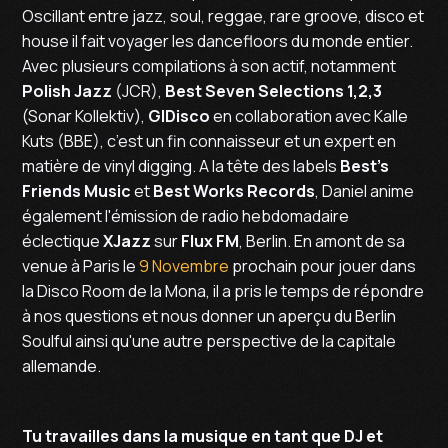
Oscillant entre jazz, soul, reggae, rare groove, disco et
house il fait voyager les dancefloors du monde entier.
Avec plusieurs compilations à son actif, notamment
Polish Jazz
(JCR),
Best Seven Selections 1,2,3
(Sonar Kollektiv),
GIDisco
en collaboration avec Kalle
Kuts (BBE), c’est un fin connaisseur et un expert en
matière de vinyl digging. A la tête des labels
Best’s
Friends Music
et
Best Works Records
, Daniel anime
également l'émission de radio hebdomadaire
éclectique
XJazz
sur
Flux FM
, Berlin. En amont de sa
venue à Paris le
9 Novembre
prochain pour jouer dans
la Disco Room de la Mona, il a pris le temps de répondre
à nos questions et nous donner un aperçu du Berlin
Soulful ainsi qu'une autre perspective de la capitale
allemande.
Tu travailles dans la musique en tant que DJ et