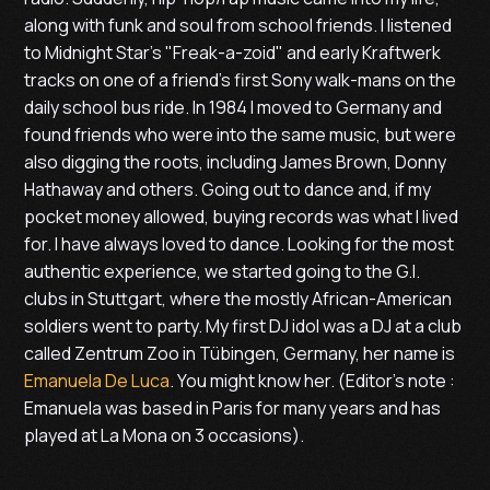
along with funk and soul from school friends. I listened
to Midnight Star's "Freak-a-zoid" and early Kraftwerk
tracks on one of a friend's first Sony walk-mans on the
daily school bus ride. In 1984 I moved to Germany and
found friends who were into the same music, but were
also digging the roots, including James Brown, Donny
Hathaway and others. Going out to dance and, if my
pocket money allowed, buying records was what I lived
for. I have always loved to dance. Looking for the most
authentic experience, we started going to the G.I.
clubs in Stuttgart, where the mostly African-American
soldiers went to party. My first DJ idol was a DJ at a club
called Zentrum Zoo in Tübingen, Germany, her name is
Emanuela De Luca
. You might know her. (Editor's note :
Emanuela was based in Paris for many years and has
played at La Mona on 3 occasions).