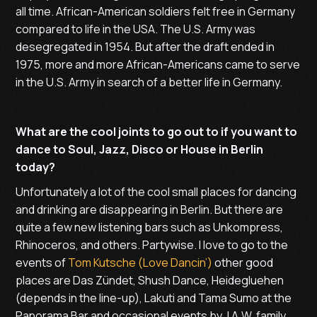
all time. African-American soldiers felt free in Germany
compared to life in the USA. The U.S. Army was
desegregated in 1954. But after the draft ended in
1975, more and more African-Americans came to serve
in the U.S. Army in search of a better life in Germany.
What are the cool joints to go out to if you want to
dance to Soul, Jazz, Disco or House in Berlin
today?
Unfortunately a lot of the cool small places for dancing
and drinking are disappearing in Berlin. But there are
quite a few new listening bars such as Unkompress,
Rhinoceros, and others. Partywise. I love to go to the
events of
Tom Kutsche (Love Dancin’)
other good
places are Das Zündet, Shush Dance, Heidegluehen
(depends in the line-up), Lakuti and Tama Sumo at the
Panorama Bar and occasional events by J.A.W. family