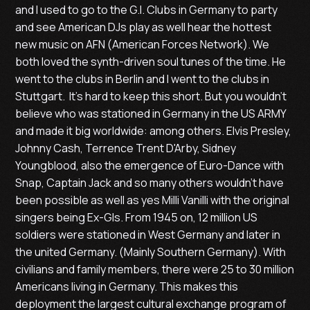
and I used to go to the G.I. Clubs in Germany to party
and see American DJs play as well hear the hottest
new music on AFN (American Forces Network). We
both loved the synth-driven soul tunes of the time. He
went to the clubs in Berlin and I went to the clubs in
Stuttgart. It's hard to keep this short. But you wouldn't
believe who was stationed in Germany in the US ARMY
and made it big worldwide: among others. Elvis Presley,
Johnny Cash, Terrence Trent D'Arby, Sidney
Youngblood, also the emergence of Euro-Dance with
Snap, Captain Jack and so many others wouldn't have
been possible as well as yes Milli Vanilli with the original
singers being Ex-GIs. From 1945 on, 12 million US
soldiers were stationed in West Germany and later in
the united Germany. (Mainly Southern Germany). With
civilians and family members, there were 25 to 30 million
Americans living in Germany. This makes this
deployment the largest cultural exchange program of