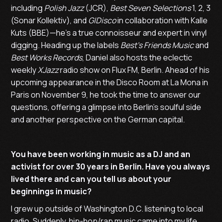
including
Polish Jazz
(JCR),
Best Seven Selections
1, 2, 3
(Sonar Kollektiv), and
GIDisco
in collaboration with Kalle
Kuts (BBE)—he’s a true connoisseur and expert in vinyl
digging. Heading up the labels
Best’s Friends Music
and
Best Works Records
, Daniel also hosts the eclectic
weekly
XJazz
radio show on Flux FM, Berlin. Ahead of his
upcoming appearance in the Disco Room at La Mona in
Paris on November 9, he took the time to answer our
questions, offering a glimpse into Berlin’s soulful side
and another perspective on the German capital.
You have been working in music as a DJ and an
activist for over 30 years in Berlin. Have you always
lived there and can you tell us about your
beginnings in music?
I grew up outside of Washington D.C. listening to local
radio. Suddenly, hip-hop/rap music came into my life,