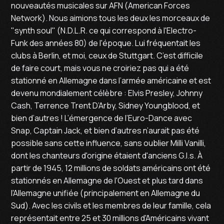
nouveautés musicales sur AFN (American Forces
Network). Nous aimions tous les deux les morceaux de
"synth soul" (N.D.L.R. ce qui correspond à l'Electro-
Funk des années 80) de l'époque. Lui fréquentait les
clubs à Berlin, et moi, ceux de Stuttgart. C’est difficile
de faire court, mais vous ne croiriez pas qui a été
stationné en Allemagne dans l’armée américaine et est
devenu mondialement célèbre : Elvis Presley, Johnny
Cash, Terrence Trent D’Arby, Sidney Youngblood, et
bien d’autres ! L’émergence de l’Euro-Dance avec
Snap, Captain Jack, et bien d’autres n’aurait pas été
possible sans cette influence, sans oublier Milli Vanilli,
dont les chanteurs d'origine étaient d'anciens G.I.s. À
partir de 1945, 12 millions de soldats américains ont été
stationnés en Allemagne de l'Ouest et plus tard dans
l'Allemagne unifiée (principalement en Allemagne du
Sud). Avec les civils et les membres de leur famille, cela
représentait entre 25 et 30 millions d'Américains vivant