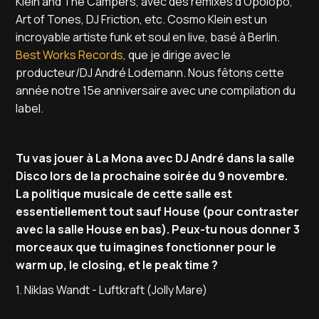
Klein and The Campers, avec des remixes d’Opolopo,
Art of Tones, DJ Friction, etc. Cosmo Klein est un
incroyable artiste funk et soul en live, basé à Berlin.
Best Works Records
, que je dirige avec le
producteur/DJ André Lodemann. Nous fêtons cette
année notre 15e anniversaire avec une compilation du
label.
Tu vas jouer à La Mona avec DJ André dans la salle
Disco lors de la prochaine soirée du 9 novembre.
La politique musicale de cette salle est
essentiellement tout sauf House (pour contraster
avec la salle House en bas). Peux-tu nous donner 3
morceaux que tu imagines fonctionner pour le
warm up, le closing, et le peak time ?
1. Niklas Wandt - Luftkraft (Jolly Mare)