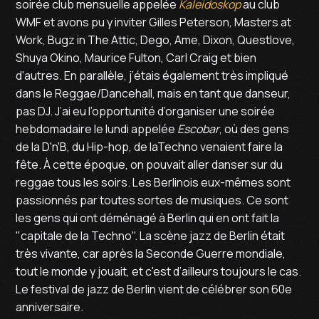
soirée club mensuelle appelée
Kaleidoskop
au club
WMF et avons pu y inviter Gilles Peterson, Masters at
Work, Bugz in The Attic, Dego, Ame, Dixon, Questlove,
Shuya Okino, Maurice Fulton, Carl Craig et bien
d'autres. En parallèle, j’étais également très impliqué
dans le Reggae/Dancehall, mais en tant que danseur,
pas DJ. J’ai eu l’opportunité d’organiser une soirée
hebdomadaire le lundi appelée
Escobar
, où des gens
de la D'n'B, du Hip-hop, de laTechno venaient faire la
fête. À cette époque, on pouvait aller danser sur du
reggae tous les soirs. Les Berlinois eux-mêmes sont
passionnés par toutes sortes de musiques. Ce sont
les gens qui ont déménagé à Berlin qui en ont fait la
"capitale de la Techno". La scène jazz de Berlin était
très vivante, car après la Seconde Guerre mondiale,
tout le monde y jouait, et c'est d’ailleurs toujours le cas.
Le festival de jazz de Berlin vient de célébrer son 60e
anniversaire.