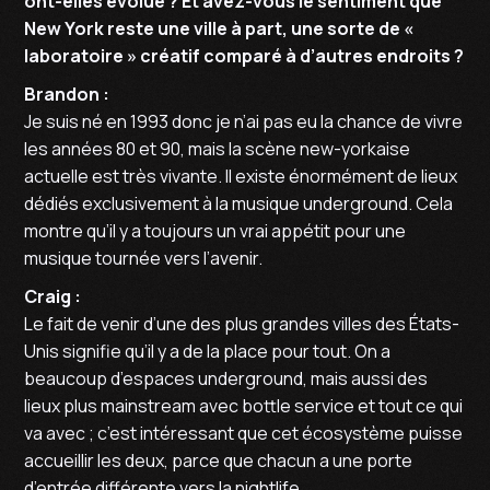
ont-elles évolué ? Et avez-vous le sentiment que
New York reste une ville à part, une sorte de «
laboratoire » créatif comparé à d’autres endroits ?
Brandon :
Je suis né en 1993 donc je n’ai pas eu la chance de vivre
les années 80 et 90, mais la scène new-yorkaise
actuelle est très vivante. Il existe énormément de lieux
dédiés exclusivement à la musique underground. Cela
montre qu’il y a toujours un vrai appétit pour une
musique tournée vers l’avenir.
Craig :
Le fait de venir d’une des plus grandes villes des États-
Unis signifie qu’il y a de la place pour tout. On a
beaucoup d’espaces underground, mais aussi des
lieux plus mainstream avec bottle service et tout ce qui
va avec ; c’est intéressant que cet écosystème puisse
accueillir les deux, parce que chacun a une porte
d’entrée différente vers la nightlife.