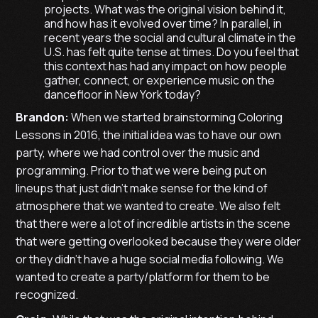
projects. What was the original vision behind it,
and how has it evolved over time? In parallel, in
recent years the social and cultural climate in the
U.S. has felt quite tense at times. Do you feel that
this context has had any impact on how people
gather, connect, or experience music on the
dancefloor in New York today?
Brandon:
When we started brainstorming Coloring
Lessons in 2016, the initial idea was to have our own
party, where we had control over the music and
programming. Prior to that we were being put on
lineups that just didn’t make sense for the kind of
atmosphere that we wanted to create. We also felt
that there were a lot of incredible artists in the scene
that were getting overlooked because they were older
or they didn’t have a huge social media following. We
wanted to create a party/platform for them to be
recognized.