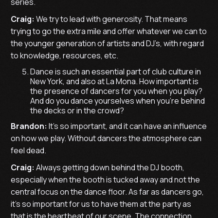
series.
Craig:
We try to lead with generosity. That means
trying to go the extra mile and offer whatever we can to
the younger generation of artists and DJ’s, with regard
to knowledge, resources, etc.
Dance is such an essential part of club culture in
New York, and also at La Mona. How important is
the presence of dancers for you when you play?
And do you dance yourselves when you're behind
the decks or in the crowd?
Brandon:
It's so important, and it can have an influence
on how we play. Without dancers the atmosphere can
feel dead.
Craig:
Always getting down behind the DJ booth,
especially when the booth is tucked away and not the
central focus on the dance floor. As far as dancers go,
it’s so important for us to have them at the party as
that is the heartbeat of our scene. The connection