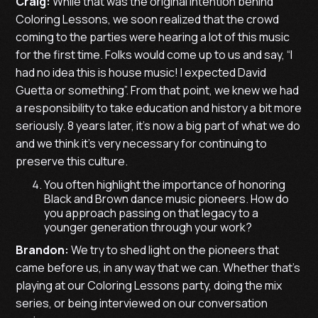
Craig:
While that was the original intention behind
Coloring Lessons, we soon realized that the crowd
coming to the parties were hearing a lot of this music
for the first time. Folks would come up to us and say, “I
had no idea this is house music! I expected David
Guetta or something”. From that point, we knew we had
a responsibility to take education and history a bit more
seriously. 8 years later, it’s now a big part of what we do
and we think it’s very necessary for continuing to
preserve this culture.
You often highlight the importance of honoring
Black and Brown dance music pioneers. How do
you approach passing on that legacy to a
younger generation through your work?
Brandon:
We try to shed light on the pioneers that
came before us, in any way that we can. Whether that’s
playing at our Coloring Lessons party, doing the mix
series, or being interviewed on our conversation