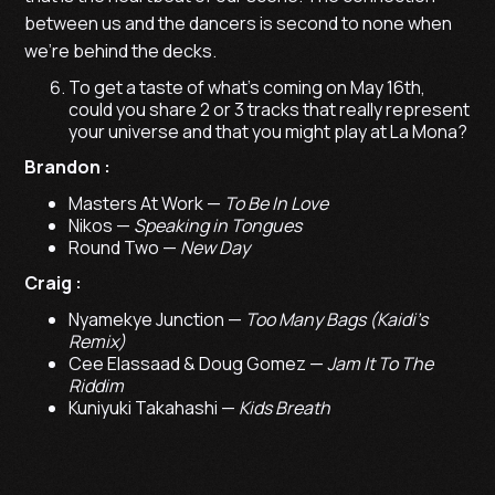
between us and the dancers is second to none when
we’re behind the decks.
To get a taste of what’s coming on May 16th,
could you share 2 or 3 tracks that really represent
your universe and that you might play at La Mona?
Brandon :
Masters At Work —
To Be In Love
Nikos —
Speaking in Tongues
Round Two —
New Day
Craig :
Nyamekye Junction —
Too Many Bags (Kaidi’s
Remix)
Cee Elassaad & Doug Gomez —
Jam It To The
Riddim
Kuniyuki Takahashi —
Kids Breath