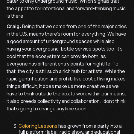
cater to only underground music. Which signals that
the appetite for intentional and forward-thinking music
is there.
Craig:
Being that we come from one of the major cities
in the U.S. means there’s room for everything. We have
a good amount of underground spaces while also
having your overground, bottle service spots too; it’s
cool that the ecosystem can provide both, as
everyone has different entry points for nightlife. To
that, the city is still such a rich hub for artists. While the
rapid gentrification and prohibitive cost of living makes
things difficult, it does make us more creative as we
have to think outside the box to work within our means.
It also breeds collectivity and collaboration. I don’t think
that’s going to change anytime soon.
Coloring Lessons
has grown from a party into a
full platform: label, radio show, and educational