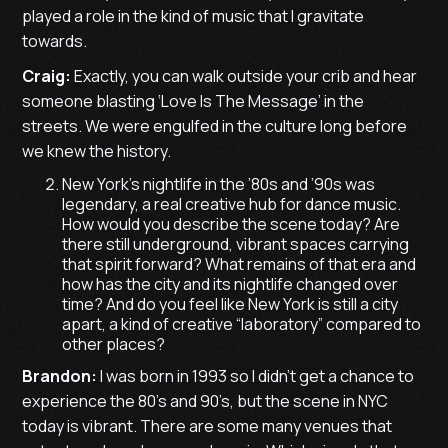
played a role in the kind of music that I gravitate
towards.
Craig:
Exactly, you can walk outside your crib and hear
someone blasting ‘Love Is The Message’ in the
streets. We were engulfed in the culture long before
we knew the history.
New York’s nightlife in the ’80s and ’90s was
legendary, a real creative hub for dance music.
How would you describe the scene today? Are
there still underground, vibrant spaces carrying
that spirit forward? What remains of that era and
how has the city and its nightlife changed over
time? And do you feel like New York is still a city
apart, a kind of creative “laboratory” compared to
other places?
Brandon:
I was born in 1993 so I didn’t get a chance to
experience the 80’s and 90’s, but the scene in NYC
today is vibrant. There are some many venues that