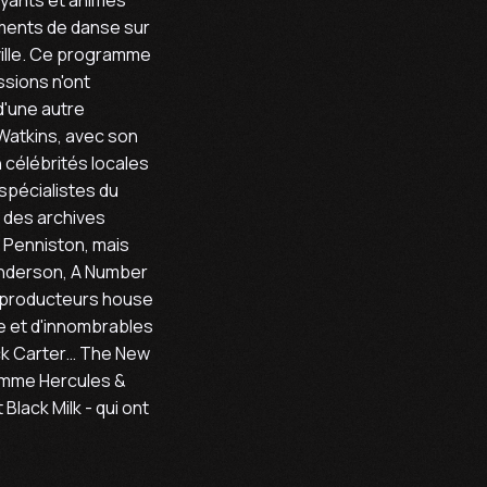
ments de danse sur
ville. Ce programme
ssions n'ont
'une autre
Watkins, avec son
n célébrités locales
spécialistes du
s des archives
e Penniston, mais
aunderson, A Number
e producteurs house
re et d'innombrables
ick Carter… The New
comme Hercules &
Black Milk - qui ont