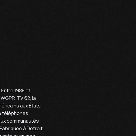
 Entre 1988 et
le WGPR-TV 62, la
éricains aux États-
de téléphones
té aux communautés
 Fabriquée à Detroit
uyants et animés