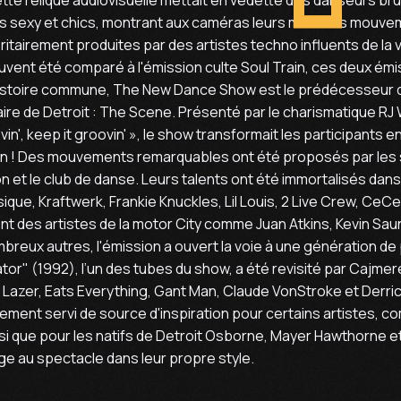
 sexy et chics, montrant aux caméras leurs meilleurs mouve
itairement produites par des artistes techno influents de la 
uvent été comparé à l'émission culte Soul Train, ces deux émi
istoire commune, The New Dance Show est le prédécesseur d
ire de Detroit : The Scene. Présenté par le charismatique RJ 
in', keep it groovin' », le show transformait les participants e
in ! Des mouvements remarquables ont été proposés par les 
n et le club de danse. Leurs talents ont été immortalisés dan
ue, Kraftwerk, Frankie Knuckles, Lil Louis, 2 Live Crew, CeC
ent des artistes de la motor City comme Juan Atkins, Kevin S
breux autres, l'émission a ouvert la voie à une génération d
tor" (1992), l’un des tubes du show, a été revisité par Cajme
r Lazer, Eats Everything, Gant Man, Claude VonStroke et Derr
ment servi de source d'inspiration pour certains artistes, 
nsi que pour les natifs de Detroit Osborne, Mayer Hawthorne et 
 au spectacle dans leur propre style.