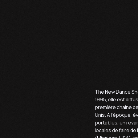
The New Dance Show
1995, elle est diff
première chaîne de
Unis. A l’époque, 
portables, en revan
locales de faire de 
(Michigan, USA), c